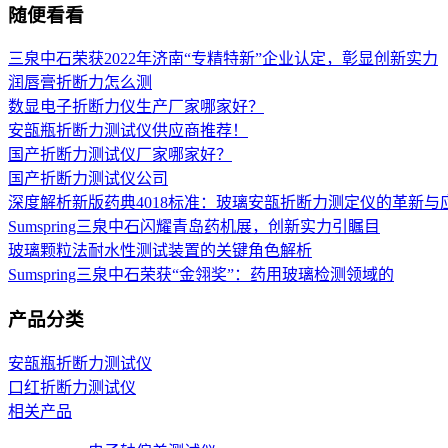
随便看看
三泉中石荣获2022年济南“专精特新”企业认定，彰显创新实力
润唇膏折断力怎么测
数显电子折断力仪生产厂家哪家好？
安瓿瓶折断力测试仪供应商推荐！
国产折断力测试仪厂家哪家好？
国产折断力测试仪公司
深度解析新版药典4018标准：玻璃安瓿折断力测定仪的革新与
Sumspring三泉中石闪耀青岛药机展，创新实力引瞩目
玻璃颗粒法耐水性测试装置的关键角色解析
Sumspring三泉中石荣获“金翎奖”：药用玻璃检测领域的
产品分类
安瓿瓶折断力测试仪
口红折断力测试仪
相关产品