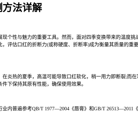
测方法详解
现个性与魅力的重要工具。然而，面对四季变换带来的温度挑战
此，评估口红的折断力(或称硬度、折断率)成为衡量其质量的重
炎热的夏季，高温可能导致口红软化，稍一用力即断裂;而在
条件下保持其原有性能，确保使用效果。
考QB/T 1977—2004《唇膏》和GB/T 26513—2