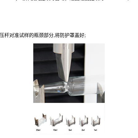
压杆对准试样的瓶颈部分,将防护罩盖好;