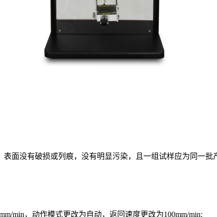
表面没有破损或列痕，没有明显污染，且一组试样应为同一批
min，动作模式更改为自动，返回速度更改为100mm/min;